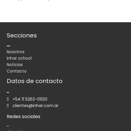
Secciones
Nosotros
Inhar school
Noticias
Contacto
Datos de contacto
+54 11 5263-0920
clientes@inhar.com.ar
Redes sociales
F
L