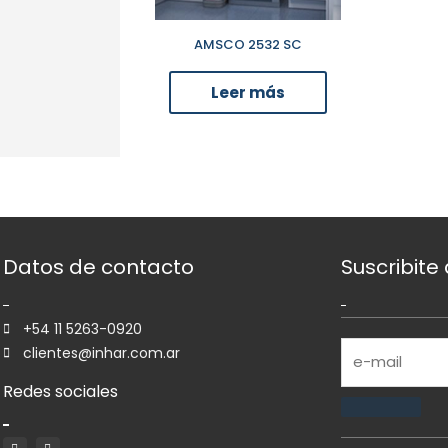
AMSCO 2532 SC
Leer más
Datos de contacto
Suscribite
+54 11 5263-0920
clientes@inhar.com.ar
Redes sociales
F
L