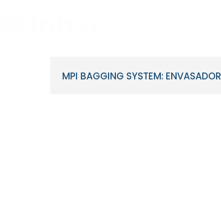
Ir
al
contenido
MPI BAGGING SYSTEM: ENVASADORA