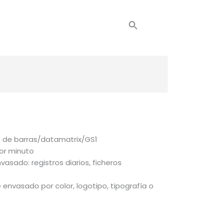
OOL
NOTICIAS
CONTACTO
o de barras/datamatrix/GS1
or minuto
asado: registros diarios, ficheros
e envasado por color, logotipo, tipografía o