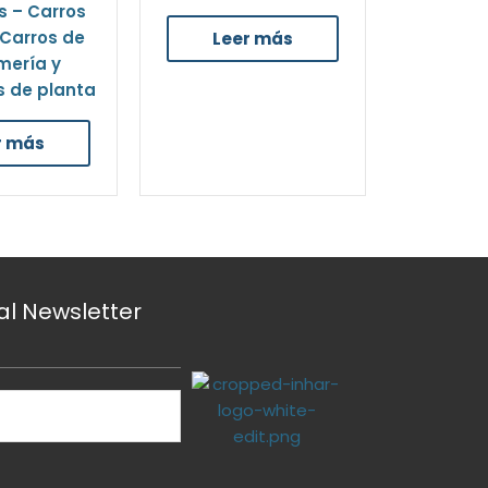
s – Carros
 Carros de
Leer más
mería y
 de planta
r más
 al Newsletter