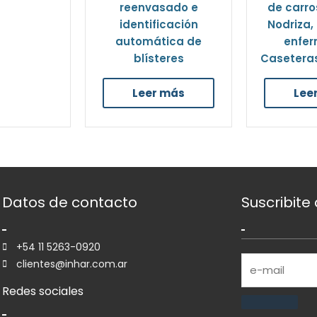
reenvasado e
de carro
identificación
Nodriza,
automática de
enfer
blísteres
Caseteras
Leer más
Lee
Datos de contacto
Suscribite
+54 11 5263-0920
clientes@inhar.com.ar
Redes sociales