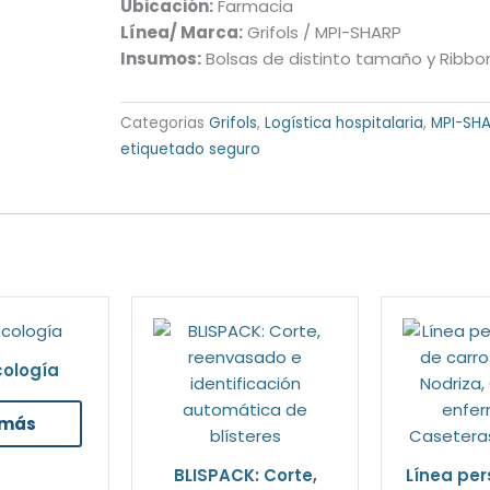
Ubicación:
Farmacia
Línea/ Marca:
Grifols /
MPI-SHARP
Insumos:
Bolsas de distinto tamaño y Ribbo
Categorias
Grifols
,
Logística hospitalaria
,
MPI-SH
etiquetado seguro
cología
 más
BLISPACK: Corte,
Línea per