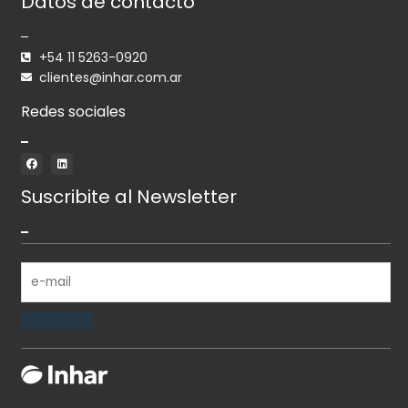
Datos de contacto
+54 11 5263-0920
clientes@inhar.com.ar
Redes sociales
F
L
a
i
c
n
e
k
Suscribite al Newsletter
b
e
o
d
o
i
k
n