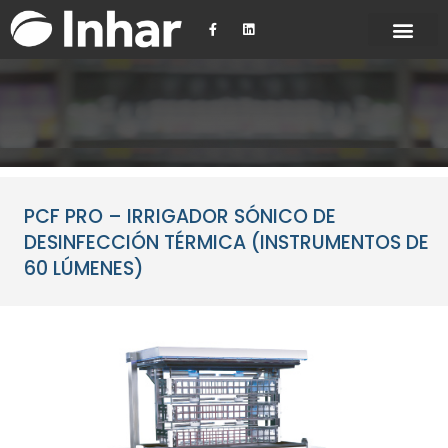
Ir
F
L
al
a
i
c
n
contenido
e
k
INHAR SCHOOL
b
e
o
d
o
i
k
n
-
f
PCF PRO – IRRIGADOR SÓNICO DE
DESINFECCIÓN TÉRMICA (INSTRUMENTOS DE
60 LÚMENES)