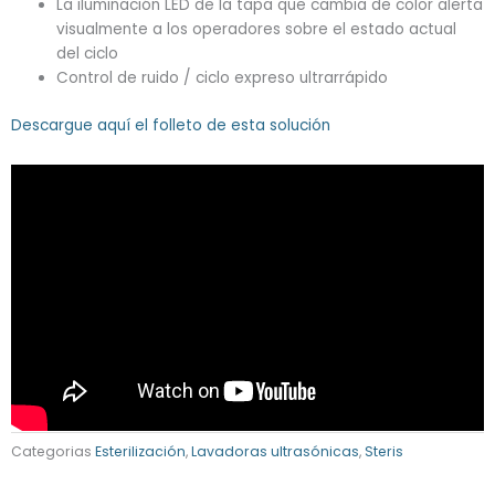
La iluminación LED de la tapa que cambia de color alerta
visualmente a los operadores sobre el estado actual
del ciclo
Control de ruido / ciclo expreso ultrarrápido
Descargue aquí el folleto de esta solución
Categorias
Esterilización
,
Lavadoras ultrasónicas
,
Steris