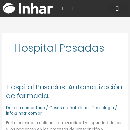
Ir
F
L
al
a
i
c
n
contenido
e
k
INHAR SCHOOL
b
e
o
d
o
i
k
n
-
f
Hospital Posadas
Hospital
Posadas:
Hospital Posadas: Automatización
Automatización
de
de farmacia.
farmacia.
Deja un comentario
/
Casos de éxito Inhar
,
Tecnología
/
info@inhar.com.ar
Fortaleciendo la calidad, la trazabilidad y seguridad de las
y los pacientes en los procesos de prescripción y