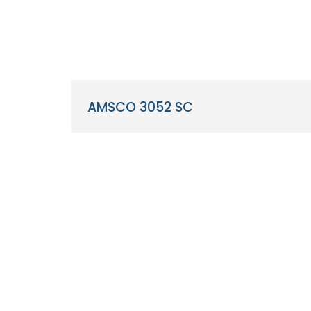
Ir
al
contenido
AMSCO 3052 SC