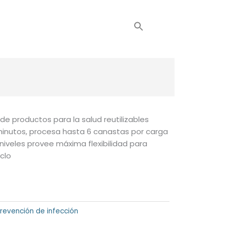
OOL
NOTICIAS
CONTACTO
 de productos para la salud reutilizables
 minutos, procesa hasta 6 canastas por carga
es niveles provee máxima flexibilidad para
clo
revención de infección