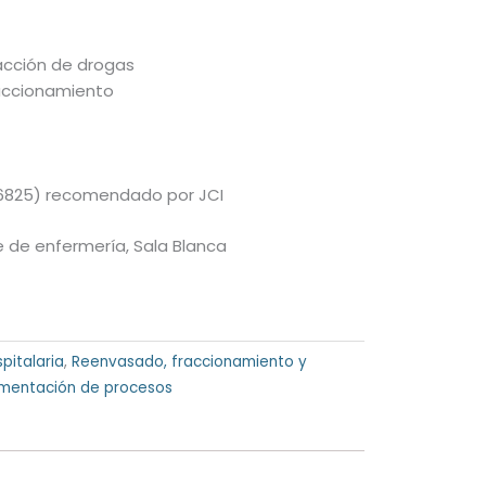
racción de drogas
raccionamiento
 26825) recomendado por JCI
ce de enfermería, Sala Blanca
pitalaria
,
Reenvasado, fraccionamiento y
umentación de procesos