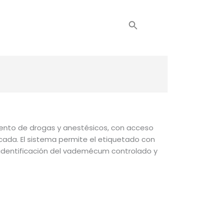
OOL
NOTICIAS
CONTACTO
iento de drogas y anestésicos, con acceso
icada. El sistema permite el etiquetado con
e identificación del vademécum controlado y