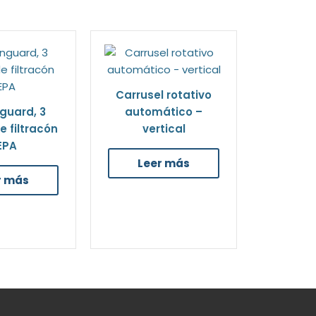
Carrusel rotativo
guard, 3
automático –
 filtracón
vertical
EPA
Leer más
r más