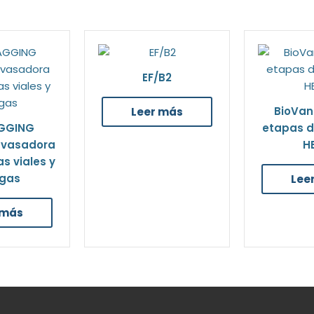
EF/B2
BioVan
Leer más
AGGING
etapas de
nvasadora
H
s viales y
ngas
Lee
 más