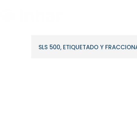
Ir
al
contenido
SLS 500, ETIQUETADO Y FRACCIO