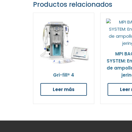
Productos relacionados
MPI B
SYSTEM: E
de ampolla
Gri-fill® 4
jeri
Leer más
Leer