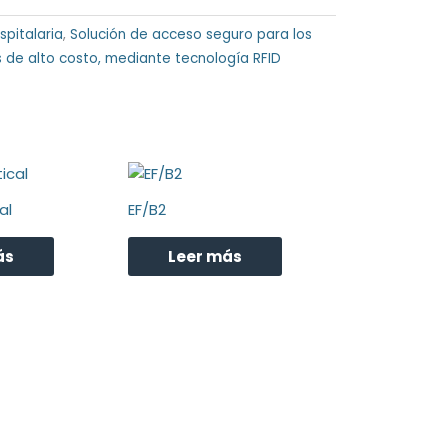
spitalaria
,
Solución de acceso seguro para los
s de alto costo, mediante tecnología RFID
al
EF/B2
ás
Leer más