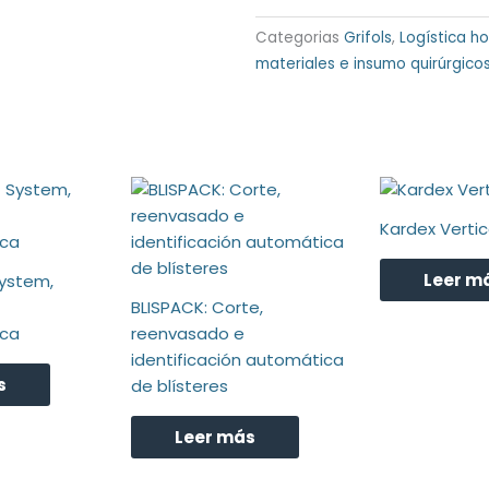
Categorias
Grifols
,
Logística ho
materiales e insumo quirúrgico
Kardex Vertic
Leer m
ystem,
BLISPACK: Corte,
ca
reenvasado e
identificación automática
s
de blísteres
Leer más