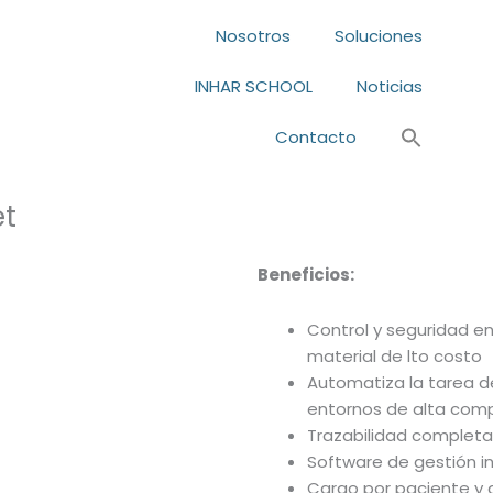
Nosotros
Soluciones
INHAR SCHOOL
Noticias
Contacto
et
Beneficios:
Control y seguridad en
material de lto costo
Automatiza la tarea de
entornos de alta comp
Trazabilidad completa
Software de gestión i
Cargo por paciente y 