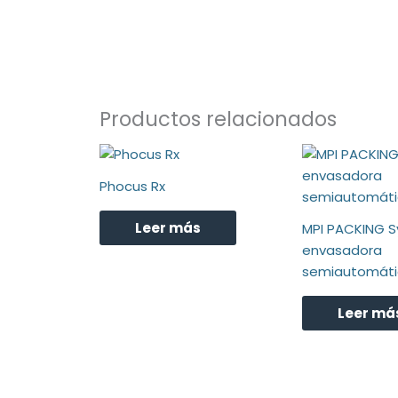
Productos relacionados
Phocus Rx
Leer más
MPI PACKING S
envasadora
semiautomáti
Leer má